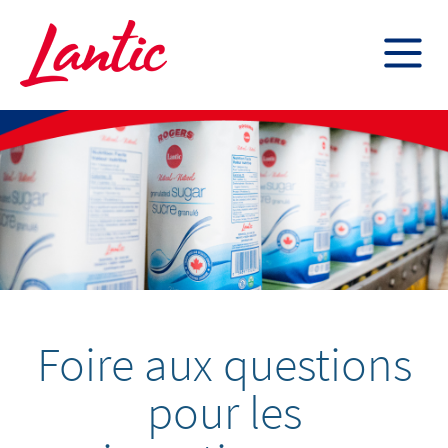
ROGERS SUGAR INC.
6.86
0.04
(
0.59
%
)
303.6K
CONTACTEZ-NOUS
LANTIC ÉRABLE INC.
À PROPOS
POUR LES ENTREPRISES
POUR LA MAISON
CARRIÈRES
DÉVELOPPEMENT DURABLE
INVESTISSEURS
ENGLISH
Foire aux questions
pour les